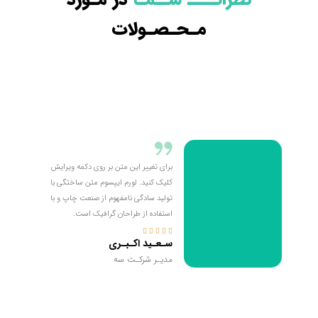
مـحـصـولات
برای تغییر این متن بر روی دکمه ویرایش
کلیک کنید. لورم ایپسوم متن ساختگی با
تولید سادگی نامفهوم از صنعت چاپ و با
استفاده از طراحان گرافیک است.





سـعـید اکـبـری
مدیـر شرکـت سه