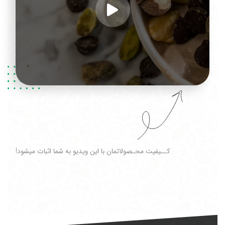
کــیفیت محـصولاتمان با این ویدیو به شما اثبات میشود!