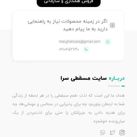
فروش همکاری و سازمانی
اگر در زمینه محصولات نیاز به راهنمایی
دارید به ما پیام دهید
masghatisara@gmail.com
09906152730
دربــاره
سایت مسقطی سرا
هدف ما این است که لذت طعم مسقطی را در هر لحظه از زندگی
شما به ارمغان بیاوریم؛ چه برای پذیرایی در مجالس و مهمانی‌ها، چه
برای هدیه دادن به عزیزانتان یا حتی برای لذت‌بردن از یک
میان‌وعده خوشمزه.