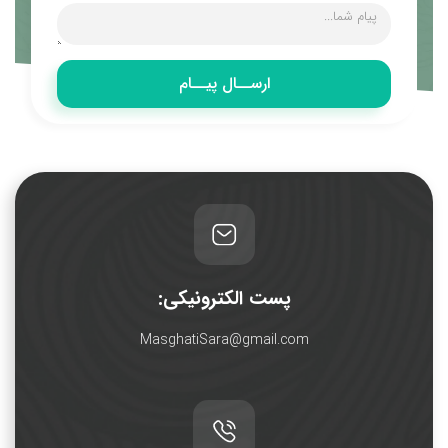
ارســال پیــام
پست الکترونیکی:
MasghatiSara@gmail.com