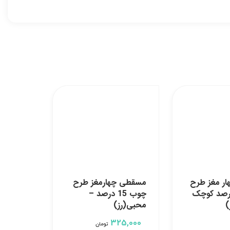
ر مغز طرح
مسقطی چهارمغز طرح
 20 درصد کوچک
چوب 15 درصد –
)
محبی(رز)
325,000
تومان