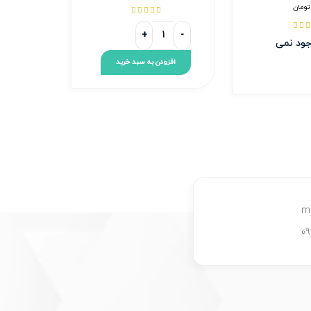
تومان








وجود نمی
افزودن به سبد خرید
m
0