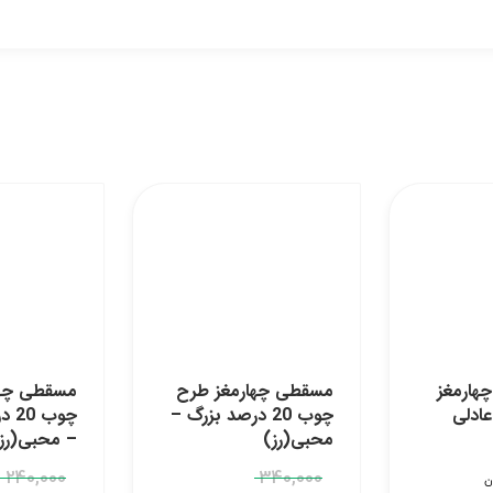
هارمغز
مسقطی چهارمغز طرح
مسقطی چها
ادلی
چوب 20 درصد بزرگ –
چوب
محبی(رز)
– محبی(رز
240,000
340,000
ن