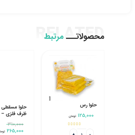
RELATED
محصولاتـــ
مرتبط
حلوا رس
حلوا مسقطی چ
ظرف فلزی – ع
125,000
تومان
310,000





265,000
توما