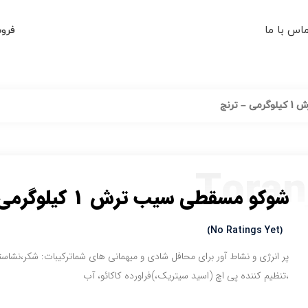
اس با ما
فروش
ترنج
Toran
شوکو مسقطی سیب ترش 1 کیلوگرمی – ترنج
(No Ratings Yet)
پر انرژی و نشاط آور برای محافل شادی و میهمانی های شما
ترکیبات: شکر،نشاس
،تنظیم کننده پی اچ (اسید سیتریک،)فراورده کاکائو، آب